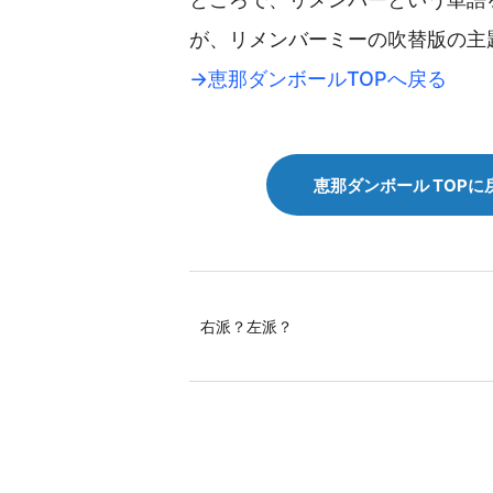
が、リメンバーミーの吹替版の主
→恵那ダンボールTOPへ戻る
恵那ダンボール TOPに
右派？左派？