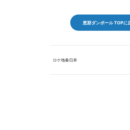
恵那ダンボール TOPに
ロケ地春日井