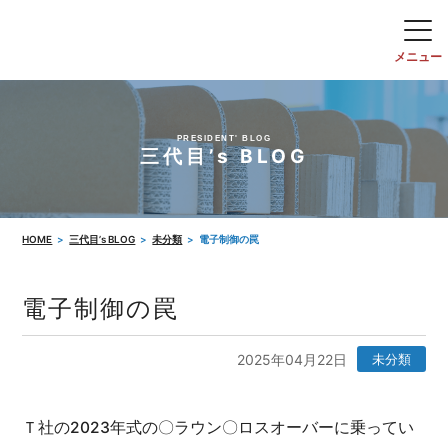
PRESIDENT' BLOG
三代目’s BLOG
HOME
三代目’s BLOG
未分類
電子制御の罠
電子制御の罠
2025年04月22日
未分類
Ｔ社の2023年式の〇ラウン〇ロスオーバーに乗ってい