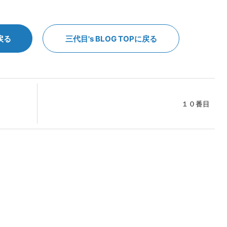
戻る
三代目's BLOG TOPに戻る
１０番目