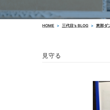
HOME
三代目’s BLOG
恵那ダ
見守る