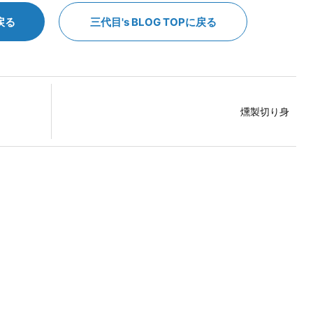
戻る
三代目's BLOG TOPに戻る
燻製切り身